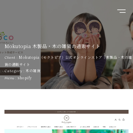
Home
About
Mokutopia 木製品・木の雑貨の通販サイト
Mokutopia（モクトピア）公式オンラインストア｜木製品・木の雑
Client :
Service
貨の通販サイト
木の雑貨
Category :
Works
shopify
Menu :
Blog
FAQ